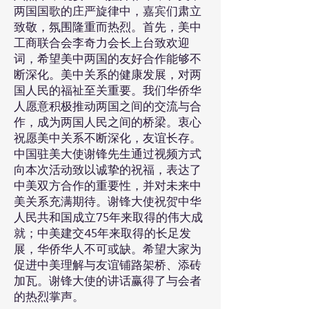
两国国歌的庄严旋律中，嘉宾们肃立
致敬，氛围隆重而热烈。首先，美中
工商联合会李奇力会长上台致欢迎
词，希望美中两国的友好合作能够不
断深化。美中关系的健康发展，对两
国人民的福祉至关重要。我们华侨华
人愿意积极推动两国之间的交流与合
作，成为两国人民之间的桥梁。衷心
祝愿美中关系不断深化，友谊长存。
中国驻美大使谢锋先生通过视频方式
向本次活动致以诚挚的祝福，表达了
中美双方合作的重要性，并对未来中
美关系充满期待。谢锋大使祝贺中华
人民共和国成立75年来取得的伟大成
就；中美建交45年来取得的长足发
展，华侨华人不可或缺。希望大家为
促进中美理解与友谊铺路架桥、添砖
加瓦。谢锋大使的讲话赢得了与会者
的热烈掌声。