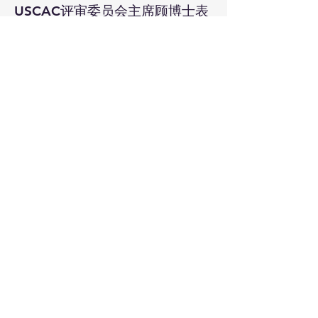
USCAC评审委员会主席顾博士表
示：“这是美中工商联合会第三年
举办该奖项活动。我们非常高兴
看到越来越多优秀学生参与申
请，也为社区拥有如此杰出的青
年人才感到无比自豪。USCAC将
继续致力于支持青年发展，推动
教育、领导力与创新平台建设，
为社区培养更多未来领袖。”
活动最后，全体获奖学生、嘉
宾、评委及工作人员共同合影留
念，为本届颁奖典礼画上圆满句
号。